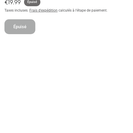
€19,99
Épuisé
Taxes incluses.
Frais d'expédition
calculés à l'étape de paiement.
Épuisé