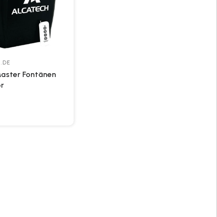
.DE
aster Fontänen
or