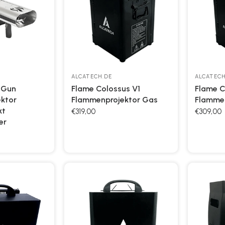
ALCATECH.DE
ALCATECH
eGun
Flame Colossus V1
Flame C
ktor
Flammenprojektor Gas
Flammen
kt
€319,00
€309,00
er