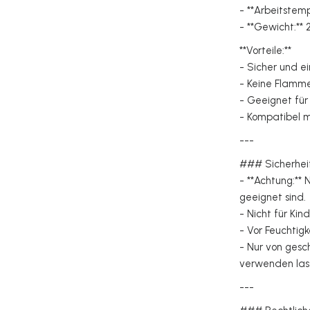
- **Arbeitstem
- **Gewicht:*
**Vorteile:**
- Sicher und 
- Keine Flamm
- Geeignet für
- Kompatibel 
---
### Sicherhei
- **Achtung:**
geeignet sind
- Nicht für Ki
- Vor Feuchtig
- Nur von ges
verwenden la
---