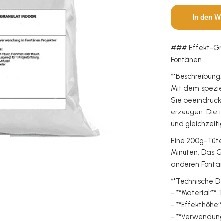
In den W
### Effekt-Gra
Fontänen
**Beschreibung
Mit dem spezie
Sie beeindruc
erzeugen. Die i
und gleichzeit
Eine 200g-Tüte
Minuten. Das G
anderen Fontä
**Technische 
- **Material:**
- **Effekthöhe:
- **Verwendung