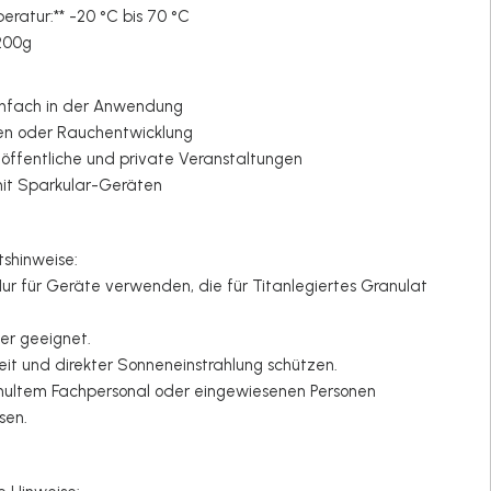
peratur:** -20 °C bis 70 °C
* 200g
einfach in der Anwendung
en oder Rauchentwicklung
 öffentliche und private Veranstaltungen
mit Sparkular-Geräten
tshinweise:
 Nur für Geräte verwenden, die für Titanlegiertes Granulat
.
nder geeignet.
keit und direkter Sonneneinstrahlung schützen.
chultem Fachpersonal oder eingewiesenen Personen
ssen.