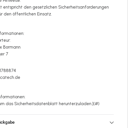
e Hinweise:
kt entspricht den gesetzlichen Sicherheitsanforderungen
für den öffentlichen Einsatz.
formationen:
orteur:
lix Bormann
ger 7
n
/21788874
alcatech.de
nformationen:
n, um das Sicherheitsdatenblatt herunterzuladen.](#)
ückgabe