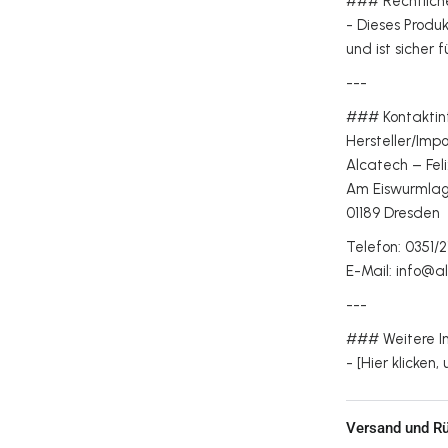
### Rechtlich
- Dieses Produ
und ist sicher 
---
### Kontaktin
Hersteller/Imp
Alcatech – Fe
Am Eiswurmla
01189 Dresde
Telefon: 0351
E-Mail: info@
---
### Weitere I
- [Hier klicke
Versand und R