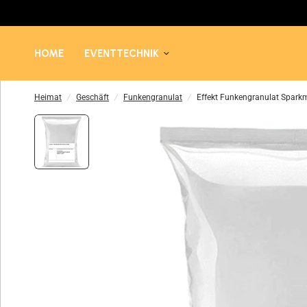
HOME
EVENTTECHNIK
Heimat
/
Geschäft
/
Funkengranulat
/
Effekt Funkengranulat Sparkm