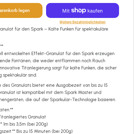
arenkorb legen
Weitere Bezahlmöglichkeiten
nulat für den Spark – Kalte Funken für spektakuläre
:**
ll entwickelten Effekt-Granulat für den Spark erzeugen
kende Fontänen, die weder entflammen noch Rauch
nnovative Titanlegierung sorgt für kalte Funken, die sicher
ig spektakulär sind.
 des Granulats bietet eine Ausgabezeit von bis zu 15
ranulat ist kompatibel mit dem Spark Master und
nengeräten, die auf der Sparkular-Technologie basieren.
Daten:**
 Titanlegiertes Granulat
** 1m bis 3,5m (bei 200g)
szeit:** Bis zu 15 Minuten (bei 200g)