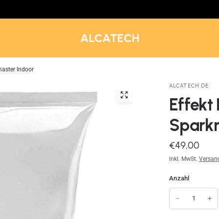
ALCATECH
aster Indoor
ALCATECH.DE
Effekt
Sparkm
€49,00
inkl. MwSt.
Versan
Anzahl