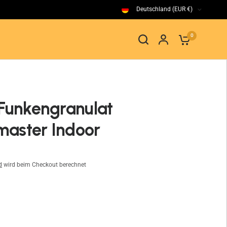
Deutschland (EUR €)
0
 Funkengranulat
aster Indoor
d
wird beim Checkout berechnet